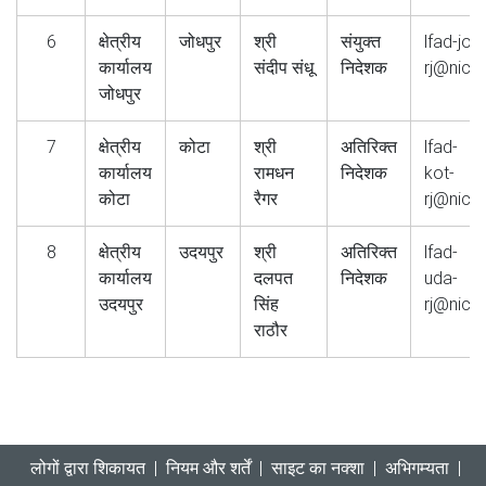
6
क्षेत्रीय
जोधपुर
श्री
संयुक्त
lfad-jod
कार्यालय
संदीप संधू
निदेशक
rj@nic.i
जोधपुर
7
क्षेत्रीय
कोटा
श्री
अतिरिक्त
lfad-
कार्यालय
रामधन
निदेशक
kot-
कोटा
रैगर
rj@nic.i
8
क्षेत्रीय
उदयपुर
श्री
अतिरिक्त
lfad-
कार्यालय
दलपत
निदेशक
uda-
उदयपुर
सिंह
rj@nic.i
राठौर
लोगों द्वारा शिकायत
|
नियम और शर्तें
|
साइट का नक्‍शा
|
अभिगम्यता
|