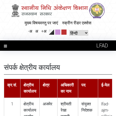
मुख्य विषयवस्तु पर जाएं
स्क्रीन रीडर एक्सेस
-अ
अ
+अ
LFAD
संपर्क क्षेत्रीय कार्यालय
क्र.सं.
क्षेत्रीय
क्षेत्र
अधिकारी
पद
ई-मेल
कार्यालय
का नाम
1
क्षेत्रीय
अजमेर
श्रीमती
संयुक्त
lfad-
कार्यालय
रेखा
निदेशक
ajm-