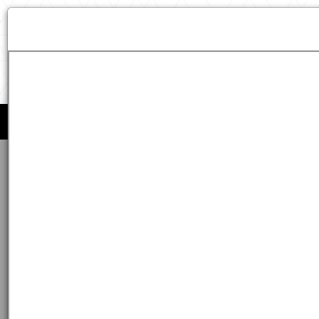
मुख्य विषयवस्तु पर जाएं
स्क्रीन रीडर एक्सेस
-अ
अ
+अ
LFAD